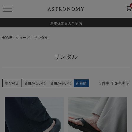
ASTRONOMY
夏季休業日のご案内
HOME
シューズ
サンダル
サンダル
3
件中
1
-
3
件表示
並び替え
価格が安い順
価格が高い順
新着順