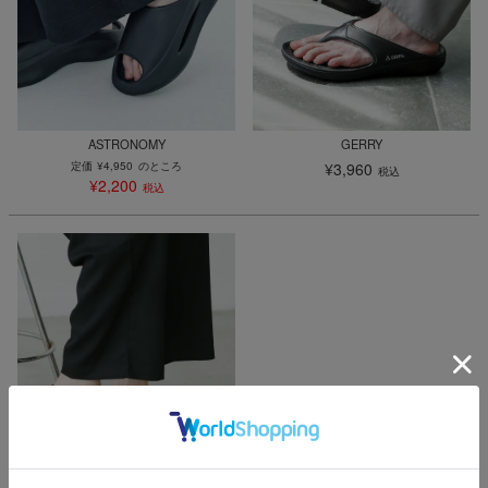
ASTRONOMY
GERRY
定価
¥
4,950
のところ
¥
3,960
税込
¥
2,200
税込