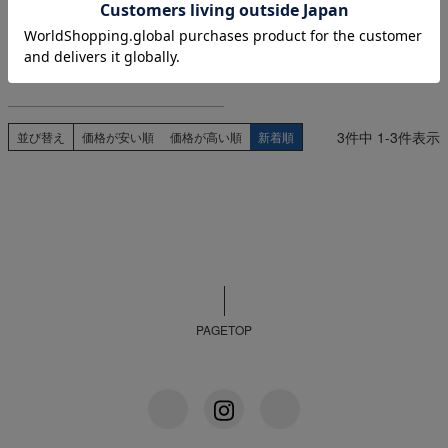
astronomy
¥
4,950
税込
在庫切れ
3
件中
1
-
3
件表示
並び替え
価格が安い順
価格が高い順
新着順
PAGETOP