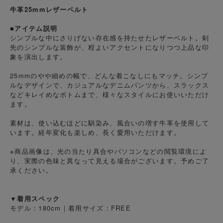
牛革25mmレザーベルト
■アイテム説明
シンプルな中にさりげない存在感を持たせたレザーベルト。剣
先のシンプルな装飾が、程よいアクセントになりつつ上品な印
象を演出します。
25mmのやや細めの幅で、どんな着こなしにもマッチ。シンプ
ルなデザインで、カジュアルなデニムパンツから、スラックス
などキレイめなボトムまで、様々なスタイルにお使いいただけ
ます。
素材は、使い込むほどに馴染み、風合いの増す牛革を使用して
います。経年変化も楽しめ、長く愛用いただけます。
※商品画像は、光の当たり具合やパソコンなどの閲覧環境によ
り、実際の色味と異なって見える場合がございます。予めご了
承ください。
▼着用スペック
モデル：180cm｜着用サイズ：FREE