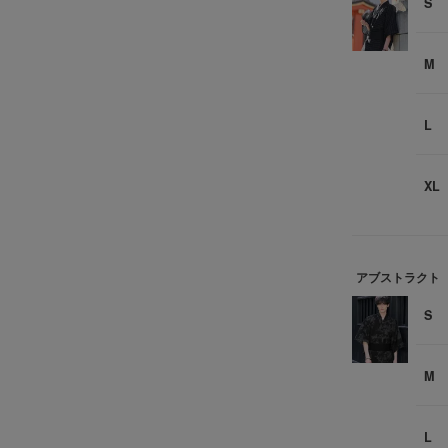
S
M
L
XL
アブストラクト
S
M
L