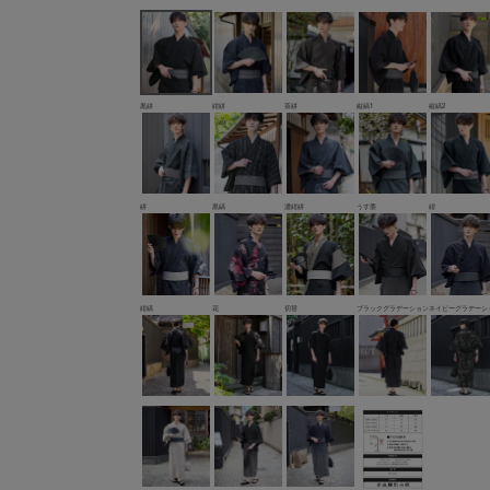
黒絣
紺絣
茶絣
縦縞1
縦縞2
絣
黒縞
濃紺絣
うす墨
紺
紺縞
花
切替
ブラックグラデーション
ネイビーグラデーシ