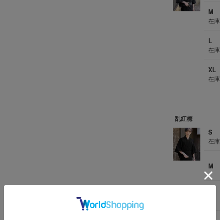
M
在
L
在
XL
在
乱紅梅
S
在
M
L