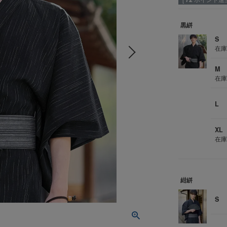
黒絣
S
在
M
在
L
XL
在
紺絣
S