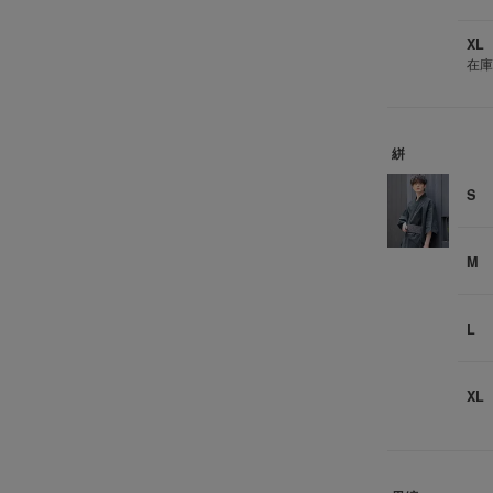
XL
在
絣
S
M
L
XL