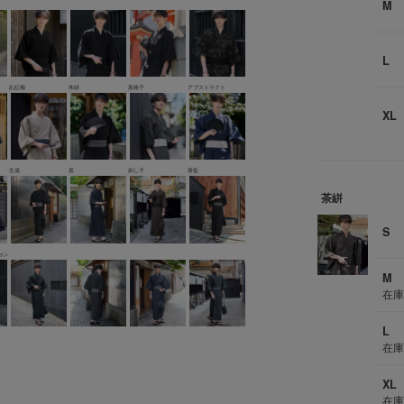
M
L
乱紅梅
朱絣
黒格子
アブストラクト
XL
生成
黒
刺し子
青藍
茶絣
S
ョン
M
在
L
在
XL
在