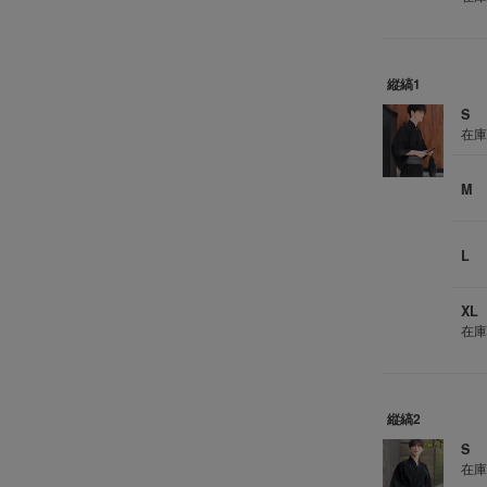
縦縞1
S
在
M
L
XL
在
縦縞2
S
在