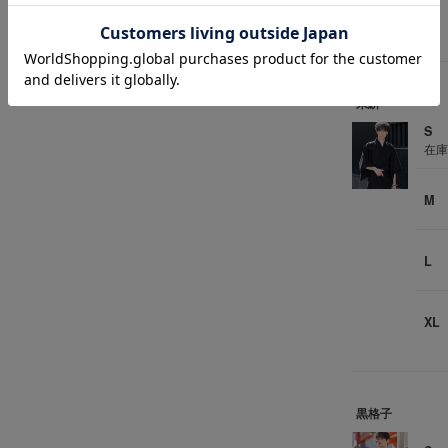
XL
朱絣
S
在
M
L
XL
黒格子