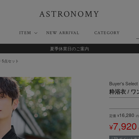
ASTRONOMY
ITEM
NEW ARRIVAL
CATEGORY
夏季休業日のご案内
扇子 5点セット
Buyer's Select
粋浴衣 / ワ
16,280
定価
¥
の
7,920
¥
[
72
ポイント進呈