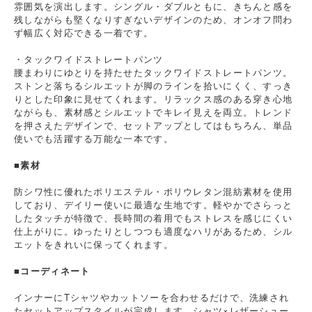
雰囲気を演出します。シングル・ダブルともに、きちんと感を
残しながらも堅くなりすぎないデザインのため、オンオフ問わ
ず幅広く対応できる一着です。
・タックワイドストレートパンツ
腰まわりにゆとりを持たせたタックワイドストレートパンツ。
ストンと落ちるシルエットが脚のラインを拾いにくく、すっき
りとした印象に見せてくれます。リラックス感のある穿き心地
ながらも、素材感とシルエットでキレイ見えを両立。トレンド
を押さえたデザインで、セットアップとしてはもちろん、単品
使いでも活躍する万能な一本です。
■素材
防シワ性に優れたポリエステル・ポリウレタン混紡素材を使用
しており、デイリー使いに最適な生地です。軽やかでさらっと
したタッチが特徴で、長時間の着用でもストレスを感じにくい
仕上がりに。ゆったりとしつつも適度なハリがあるため、シル
エットをきれいに保ってくれます。
■コーディネート
インナーにTシャツやカットソーを合わせるだけで、洗練され
たセットアップスタイルが完成します。シャツ×レザーシュー