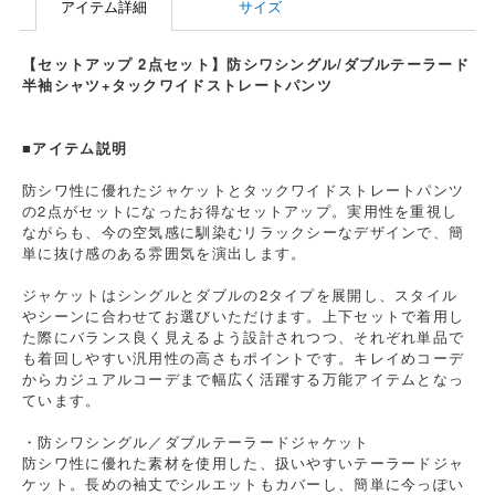
アイテム詳細
サイズ
【セットアップ 2点セット】防シワシングル/ダブルテーラード
半袖シャツ+タックワイドストレートパンツ
■アイテム説明
防シワ性に優れたジャケットとタックワイドストレートパンツ
の2点がセットになったお得なセットアップ。実用性を重視し
ながらも、今の空気感に馴染むリラックシーなデザインで、簡
単に抜け感のある雰囲気を演出します。
ジャケットはシングルとダブルの2タイプを展開し、スタイル
やシーンに合わせてお選びいただけます。上下セットで着用し
た際にバランス良く見えるよう設計されつつ、それぞれ単品で
も着回しやすい汎用性の高さもポイントです。キレイめコーデ
からカジュアルコーデまで幅広く活躍する万能アイテムとなっ
ています。
・防シワシングル／ダブルテーラードジャケット
防シワ性に優れた素材を使用した、扱いやすいテーラードジャ
ケット。長めの袖丈でシルエットもカバーし、簡単に今っぽい