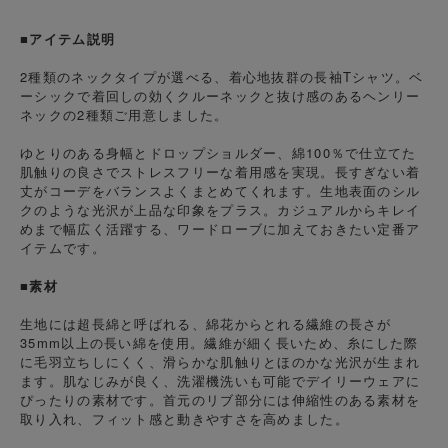
■アイテム説明
2種類のネックタイプが選べる、着心地抜群の長袖Tシャツ。ベ
ーシックで着回しの効くクルーネックと抜け感のあるヘンリー
ネックの2種類ご用意しました。
ゆとりのある身幅とドロップショルダー、綿100％で仕立てた
肌触りの良さでストレスフリーな着用感を実現。長すぎない着
丈がコーデをバランスよくまとめてくれます。生地表面のシル
クのような光沢が上品な印象をプラス。カジュアルからキレイ
めまで幅広く活躍する、ワードローブに加えておきたい定番ア
イテムです。
■素材
生地には超長綿と呼ばれる、綿花からとれる繊維の長さが
35mm以上の長い綿を使用。繊維が細く長いため、糸にした際
に毛羽立ちしにくく、滑らかな肌触りとほのかな光沢が生まれ
ます。肌なじみが良く、洗濯機洗いも可能でデイリーウェアに
ぴったりの素材です。首元のリブ部分には伸縮性のある素材を
取り入れ、フィット感と動きやすさを高めました。