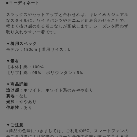
■コーディネート
スラックスやセットアップと合わせれば、キレイめカジュアル
なスタイルに。ワイドパンツやデニムと組み合わせることで、
程よく抜け感のある着こなしが完成します。シーズンを問わず
取り入れやすい一着です。
▼着用スペック
モデル：180cm｜着用サイズ：L
▼素材
【本体】綿：100%
【リブ】綿：95％ ポリウレタン：5％
▼商品詳細
透け感
：ホワイト、ホワイト系のみややあり
裏地
：なし
光沢
：ややあり
伸縮性
：あり
▼ご注意
※商品の色味につきましては、ご利用のPC、スマートフォンの
モニタ環境により実際のカラーと画像の色味が違って見える場