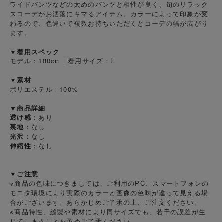
ワイドパンツなどの太めのパンツと相性が良く、旬のリラック
スコーデがお洒落にキマるアイテム。カラーによって印象が変
わるので、色違いで複数お持ちいただくとコーデの幅が広がり
ます。
▼着用スペック
モデル：180cm｜着用サイズ：L
▼素材
ポリエステル：100%
▼商品詳細
透け感
：あり
裏地
：なし
光沢
：なし
伸縮性
：なし
▼ご注意
※商品の色味につきましては、ご利用のPC、スマートフォンの
モニタ環境により実際のカラーと画像の色味が違って見える場
合がございます。あらかじめご了承の上、ご注文ください。
※商品特性、縫製や素材により同サイズでも、若干の誤差が生
じてしまうことを予めご了承ください。