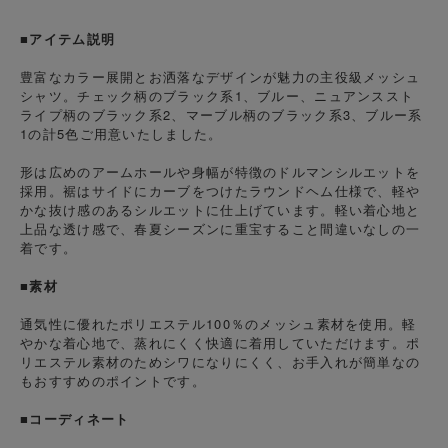
■アイテム説明
豊富なカラー展開とお洒落なデザインが魅力の主役級メッシュ
シャツ。チェック柄のブラック系1、ブルー、ニュアンススト
ライプ柄のブラック系2、マーブル柄のブラック系3、ブルー系
1の計5色ご用意いたしました。
形は広めのアームホールや身幅が特徴のドルマンシルエットを
採用。裾はサイドにカーブをつけたラウンドヘム仕様で、軽や
かな抜け感のあるシルエットに仕上げています。軽い着心地と
上品な透け感で、春夏シーズンに重宝すること間違いなしの一
着です。
■素材
通気性に優れたポリエステル100％のメッシュ素材を使用。軽
やかな着心地で、蒸れにくく快適に着用していただけます。ポ
リエステル素材のためシワになりにくく、お手入れが簡単なの
もおすすめのポイントです。
■コーディネート