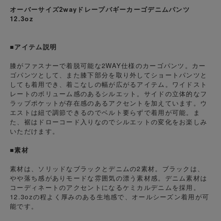
オーバーサイズ2wayドレープバギーカーゴデニムパンツ
12.3oz
■アイテム説明
膝がファスナーで着脱可能な2WAY仕様のカーゴパンツ。カー
ゴパンツとして、また膝下部分を取り外してショートパンツと
しても着用でき、着こなしの幅が広がるアイテム。ワイドスト
レートのボリューム感のあるシルエット。サイドの立体的なフ
ラップポケットが存在感のあるアクセントを加えています。ウ
エストは紐で調節できるのでベルト要らずで着用が可能。ま
た、裾はドローコード入りなのでシルエットの変化をお楽しみ
いただけます。
■素材
素材は、ソリッドなブラックとデニムの2素材。ブラックは、
やや落ち感がありモードな雰囲気の漂う素材感。デニム素材は
コーディネートのアクセントになるケミカルデニムを採用。
12.3ozの程よく厚みのある生地感で、オールシーズン着用が可
能です。