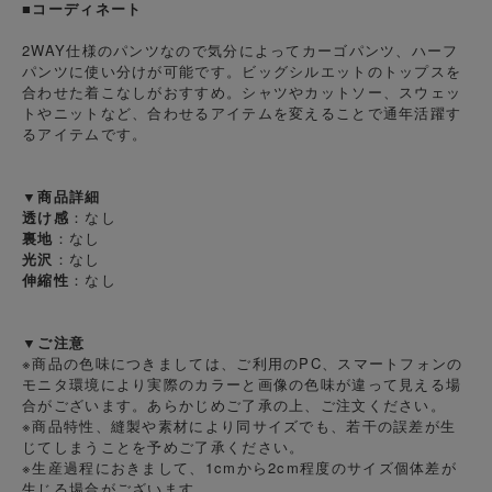
■コーディネート
2WAY仕様のパンツなので気分によってカーゴパンツ、ハーフ
パンツに使い分けが可能です。ビッグシルエットのトップスを
合わせた着こなしがおすすめ。シャツやカットソー、スウェッ
トやニットなど、合わせるアイテムを変えることで通年活躍す
るアイテムです。
▼商品詳細
透け感
：なし
裏地
：なし
光沢
：なし
伸縮性
：なし
▼ご注意
※商品の色味につきましては、ご利用のPC、スマートフォンの
モニタ環境により実際のカラーと画像の色味が違って見える場
合がございます。あらかじめご了承の上、ご注文ください。
※商品特性、縫製や素材により同サイズでも、若干の誤差が生
じてしまうことを予めご了承ください。
※生産過程におきまして、1cmから2cm程度のサイズ個体差が
生じる場合がございます。