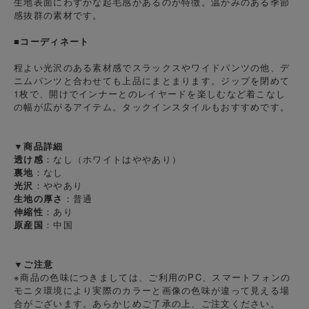
生地表面にわずかな起毛感があるのが特徴。温かみのある季節
感抜群の素材です。
■コーディネート
程よい光沢のある素材感でスラックスやワイドパンツの他、デ
ニムパンツと合わせても上品にまとまります。ジップを閉めて
1枚で、開けでインナーとのレイヤードを楽しむなど着こなし
の幅が広がるアイテム。タックインスタイルもおすすめです。
▼商品詳細
透け感
：なし（ホワイトはややあり）
裏地
：なし
光沢
：ややあり
生地の厚さ
：普通
伸縮性
：あり
原産国
：中国
▼ご注意
※商品の色味につきましては、ご利用のPC、スマートフォンの
モニタ環境により実際のカラーと画像の色味が違って見える場
合がございます。あらかじめご了承の上、ご注文ください。