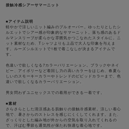
接触冷感シアーサマーニット
■アイテム説明
軽やかで涼しいニット編みのプルオーバー。ゆったりとしたシ
ルエットでシアー感が印象的なサマーニット。落ち感のあるド
ルマンスリーブが柔らかな雰囲気かつこなれたスタイルに。ニ
ット素材なため、Tシャツよりも上品で大人な印象を与えま
す。ルーズシルエットで1枚で着こなしが決まるアイテムで
す。
色違いで欲しくなる7カラーバリエーション。ブラックやネイ
ビー、アイボリーなど着回し力の高いカラーをはじめ、春夏ら
しいのスモーキーカラーやトレンドのビビッドカラーまで、色
違いで欲しくなるカラーバリエーション。
男女問わずユニセックスでの着用ができる一着です。
■素材
さらさらとした清涼感ある肌触りの接触冷感素材。涼しい着心
地で、暑さからのストレスを感じにくくしてくれます。また、
ざっくりとした編み地が外からの空気を取り入れてくれるの
で、汗ばむ季節も通気性が保たれ快適な着心地です。