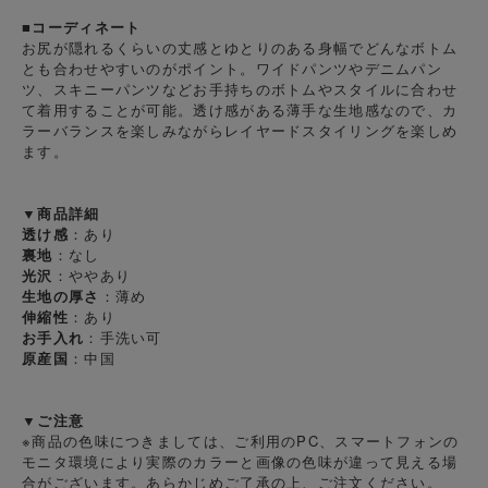
■コーディネート
お尻が隠れるくらいの丈感とゆとりのある身幅でどんなボトム
とも合わせやすいのがポイント。ワイドパンツやデニムパン
ツ、スキニーパンツなどお手持ちのボトムやスタイルに合わせ
て着用することが可能。透け感がある薄手な生地感なので、カ
ラーバランスを楽しみながらレイヤードスタイリングを楽しめ
ます。
▼商品詳細
透け感
：あり
裏地
：なし
光沢
：ややあり
生地の厚さ
：薄め
伸縮性
：あり
お手入れ
：手洗い可
原産国
：中国
▼ご注意
※商品の色味につきましては、ご利用のPC、スマートフォンの
モニタ環境により実際のカラーと画像の色味が違って見える場
合がございます。あらかじめご了承の上、ご注文ください。