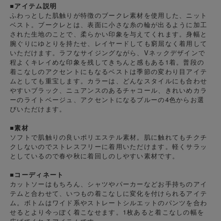
■アイテム説明
ふわっとした肌触りが特徴のブークレ素材を使用した、ニット
ベスト。ブークレとは、表面に小さな糸の輪が出るように加工
された生地のことで、柔らかい印象を与えてくれます。身幅と
腕ぐりにゆとりを持たせ、レイヤードしても窮屈なく着用して
いただけます。ラフなサイジングながら、Vネックデザインで
程よくキレイめな印象を残してきちんと感もある1着。普段の
着こなしのアクセントにもなるベストは季節の変わり目アイテ
ムとしても重宝します。カラーは、どんなスタイルにも合わせ
やすいブラック、ニュアンスのあるチャコール、きれいめカラ
ーのライトベージュ、アクセントになるブルーの4色からお選
びいただけます。
■素材
ソフトで肌触りの良いポリエステル素材。肌に触れてもチクチ
クしないのでストレスフリーに着用いただけます。軽くサラッ
としているので春や秋に着回しのしやすい素材です。
■コーディネート
カットソーはもちろん、シャツやパーカーなどお手持ちのアイ
テムと合わせて、いつもの着こなしに変化を付けられるアイテ
ム。ボトムはワイド系やストレートシルエットのパンツを合わ
せるとより今っぽく着こなせます。1枚あると着こなしの幅を