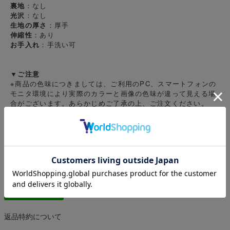
裏地
：なし
光沢
：なし
生地の厚さ
：厚手
伸縮性
：あり
お手入れ
：手洗い可
▼ご注意
※商品の色味につきましては、ご利用のPC、スマートフォンの
モニタ環境により実際のカラーと画像の色味が違って見える場
合がございます。あらかじめご了承の上、ご注文ください。
※商品特性、縫製や素材により同サイズでも、若干の誤差が生
じてしまうことを予めご了承ください。
※大量生産による生産過程におきまして、1cmから2cm程度の
サイズ個体差が生じる場合がございます。
返品特約について