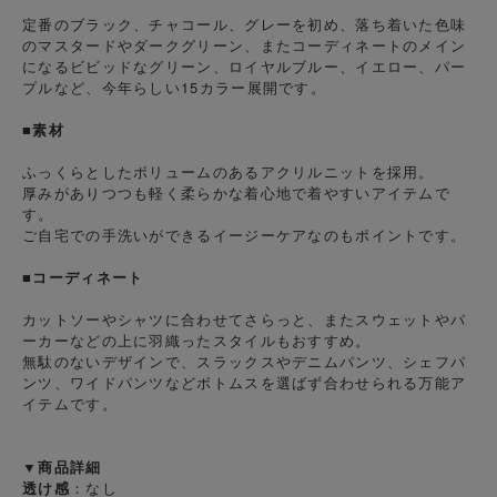
定番のブラック、チャコール、グレーを初め、落ち着いた色味
のマスタードやダークグリーン、またコーディネートのメイン
になるビビッドなグリーン、ロイヤルブルー、イエロー、パー
プルなど、今年らしい15カラー展開です。
■素材
ふっくらとしたボリュームのあるアクリルニットを採用。
厚みがありつつも軽く柔らかな着心地で着やすいアイテムで
す。
ご自宅での手洗いができるイージーケアなのもポイントです。
■コーディネート
カットソーやシャツに合わせてさらっと、またスウェットやパ
ーカーなどの上に羽織ったスタイルもおすすめ。
無駄のないデザインで、スラックスやデニムパンツ、シェフパ
ンツ、ワイドパンツなどボトムスを選ばず合わせられる万能ア
イテムです。
▼商品詳細
透け感
：なし