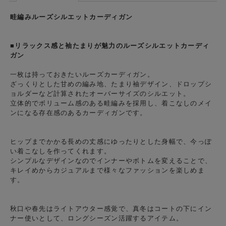
畦編みルーズシルエットカーディガン
■リラックス感と袖たまりが魅力のルーズシルエットカーディ
ガン
一枚は持っておきたいルーズカーディガン。
ざっくりとした甘めの編み地、たまり袖デザイン、ドロップシ
ョルダーなど計算されたオーバーサイズのシルエット。
立体的でボリューム感のある畦編みを採用し、着こなしのメイ
ンになる存在感のあるカーディガンです。
ヒップまでかかる長めの丈感にゆったりとした身幅で、今っぽ
い着こなしを作ってくれます。
シンプルなデザインなのでインナーやボトムを変えることで、
キレイめからカジュアルまで様々なファッションを楽しめま
す。
秋口や春先はライトアウター感覚で、真冬はコートの下にイン
ナー使いとして、ロングシーズン活躍するアイテム。