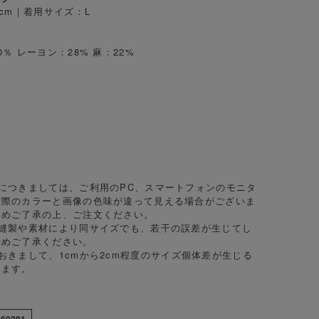
0cm｜着用サイズ：L
％ レーヨン：28% 麻：22%
り
り
につきましては、ご利用のPC、スマートフォンのモニタ
実際のカラーと画像の色味が違って見える場合がございま
じめご了承の上、ご注文ください。
、縫製や素材により同サイズでも、若干の誤差が生じてし
予めご了承ください。
おきまして、1cmから2cm程度のサイズ個体差が生じる
います。
260291