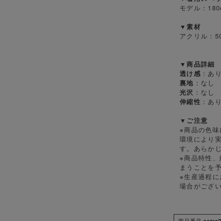
モデル：18
▼素材
アクリル：50
▼商品詳細
透け感
：あ
裏地
：なし
光沢
：なし
伸縮性
：あ
▼ご注意
※商品の色味
環境により
す。あらか
※商品特性
まうことを
※生産過程に
場合がござ
商品番号
astro