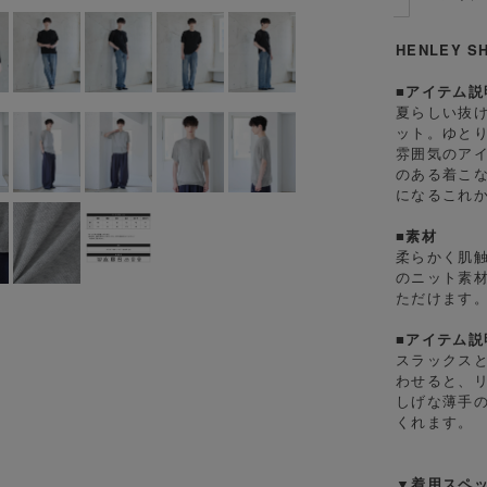
HENLEY S
■アイテム説
夏らしい抜
ット。ゆと
雰囲気のア
のある着こ
になるこれ
■素材
柔らかく肌
のニット素
ただけます
■アイテム説
スラックス
わせると、
しげな薄手
くれます。
▼着用スペ