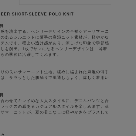
HEER SHORT-SLEEVE POLO KNIT
明
け感を演出する、ヘンリーデザインの半袖シアーサマーニ
りのあるシルエットに薄手の麻混ニット素材が、軽やかな
イテムです。程よい透け感があり、涼しげな印象で季節感
なしを演出。1枚でサマになるヘンリーデザインは、薄着
からの季節に活躍してくれます。
触りの良いサマーニット生地。緩めに編まれた麻混の薄手
材は、サラッとした肌触りで風通しもよく、涼しく着用い
。
明
と合わせてキレイめな大人スタイルに。デニムパンツと合
リラックスの感あるカジュアルスタイルを楽しめます。涼
のサマーニットが、夏の着こなしに軽やかさをプラスして
ック