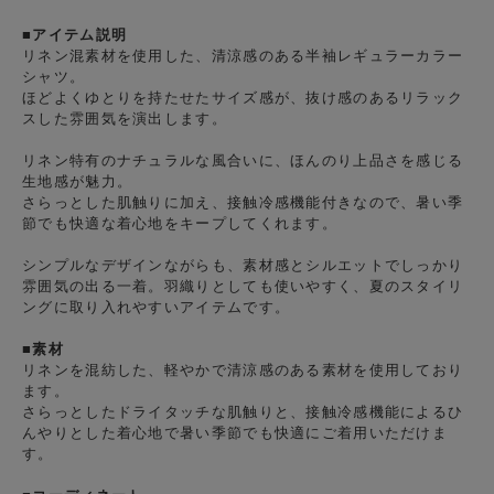
■アイテム説明
リネン混素材を使用した、清涼感のある半袖レギュラーカラー
シャツ。
ほどよくゆとりを持たせたサイズ感が、抜け感のあるリラック
スした雰囲気を演出します。
リネン特有のナチュラルな風合いに、ほんのり上品さを感じる
生地感が魅力。
さらっとした肌触りに加え、接触冷感機能付きなので、暑い季
節でも快適な着心地をキープしてくれます。
シンプルなデザインながらも、素材感とシルエットでしっかり
雰囲気の出る一着。羽織りとしても使いやすく、夏のスタイリ
ングに取り入れやすいアイテムです。
■素材
リネンを混紡した、軽やかで清涼感のある素材を使用しており
ます。
さらっとしたドライタッチな肌触りと、接触冷感機能によるひ
んやりとした着心地で暑い季節でも快適にご着用いただけま
す。