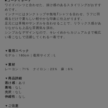
■コーディネート
ワイドパンツと合わせた、抜け感のあるスタイリングがおすす
めです。
インナーにはタンクトップや無地Tシャツを合わせ、ラフに羽
織るだけで夏らしい軽やかな印象に仕上がります。
足元には革靴やサンダルを合わせることで、リラックス感があ
りながらも上品な雰囲気を演出。
シンプルなデザインなので、キレイめからカジュアルまで幅広
い着こなしで活躍してくれる一着です。
▼着用スペック
モデル：180cm｜着用サイズ：L
▼素材
レーヨン：71％ ナイロン：23％ 麻：6％
▼商品詳細
透け感
：あり
裏地
：なし
光沢
：なし
伸縮性
：なし
▼ご注意