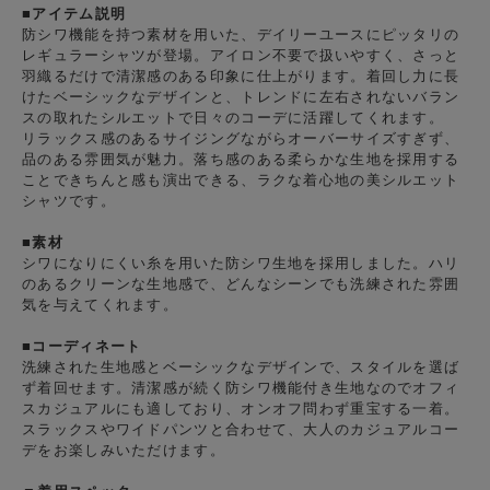
■アイテム説明
防シワ機能を持つ素材を用いた、デイリーユースにピッタリの
レギュラーシャツが登場。アイロン不要で扱いやすく、さっと
羽織るだけで清潔感のある印象に仕上がります。着回し力に長
けたベーシックなデザインと、トレンドに左右されないバラン
スの取れたシルエットで日々のコーデに活躍してくれます。
リラックス感のあるサイジングながらオーバーサイズすぎず、
品のある雰囲気が魅力。落ち感のある柔らかな生地を採用する
ことできちんと感も演出できる、ラクな着心地の美シルエット
シャツです。
■素材
シワになりにくい糸を用いた防シワ生地を採用しました。ハリ
のあるクリーンな生地感で、どんなシーンでも洗練された雰囲
気を与えてくれます。
■コーディネート
洗練された生地感とベーシックなデザインで、スタイルを選ば
ず着回せます。清潔感が続く防シワ機能付き生地なのでオフィ
スカジュアルにも適しており、オンオフ問わず重宝する一着。
スラックスやワイドパンツと合わせて、大人のカジュアルコー
デをお楽しみいただけます。