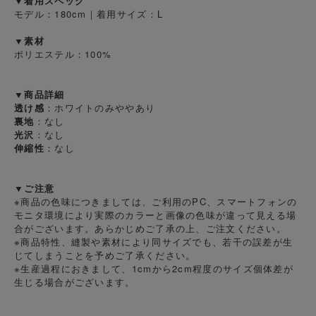
▼着用スペック
モデル：180cm｜着用サイズ：L
▼素材
ポリエステル：100%
▼商品詳細
透け感
：ホワイトのみややあり
裏地
：なし
光沢
：なし
伸縮性
：なし
▼ご注意
※商品の色味につきましては、ご利用のPC、スマートフォンの
モニタ環境により実際のカラーと画像の色味が違って見える場
合がございます。あらかじめご了承の上、ご注文ください。
※商品特性、縫製や素材により同サイズでも、若干の誤差が生
じてしまうことを予めご了承ください。
※生産過程におきまして、1cmから2cm程度のサイズ個体差が
生じる場合がございます。