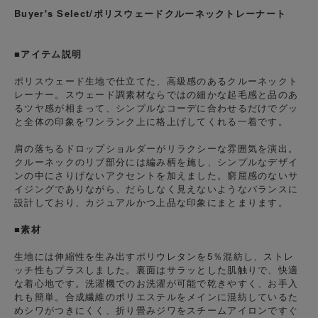
Buyer's Select/ポリスウェードクルーネックトレーナート
■アイテム説明
ポリスウェード生地で仕立てた、高級感のあるクルーネックト
レーナー。スウェード調素材ならではの細かな起毛感と品のあ
るツヤ感が相まって、シンプルなコーデに合わせるだけでグッ
と全体の印象をワンランク上に格上げしてくれる一着です。
肩の落ちるドロップショルダーがリラクシーな雰囲気を演出。
クルーネックのリブ部分には編み柄を施し、シンプルなデザイ
ンの中にさりげないアクセントを加えました。窮屈感のないサ
イジングでありながら、だらしなく見えないようなバランスに
設計しており、カジュアルかつ上品な印象にまとまります。
■素材
生地には伸縮性を生み出すポリウレタンを5％混紡し、ストレ
ッチ性もプラスしました。裏面はサラッとした肌触りで、快適
な着心地です。洗濯機でのお洗濯が可能で乾きやすく、お手入
れも簡単。合成繊維のポリエステルをメインに混紡しているた
めシワがつきにくく、折り畳みジワをスチームアイロンですぐ