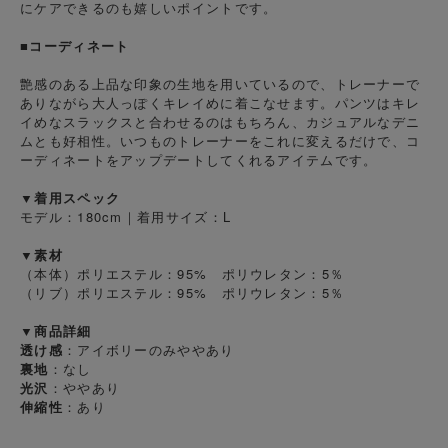
にケアできるのも嬉しいポイントです。
■コーディネート
艶感のある上品な印象の生地を用いているので、トレーナーで
ありながら大人っぽくキレイめに着こなせます。パンツはキレ
イめなスラックスと合わせるのはもちろん、カジュアルなデニ
ムとも好相性。いつものトレーナーをこれに変えるだけで、コ
ーディネートをアップデートしてくれるアイテムです。
▼着用スペック
モデル：180cm｜着用サイズ：L
▼素材
（本体）ポリエステル：95% ポリウレタン：5％
（リブ）ポリエステル：95% ポリウレタン：5％
▼商品詳細
透け感
：アイボリーのみややあり
裏地
：なし
光沢
：ややあり
伸縮性
：あり